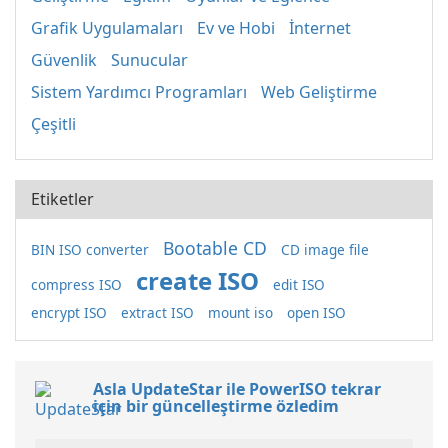
Grafik Uygulamaları
Ev ve Hobi
İnternet
Güvenlik
Sunucular
Sistem Yardımcı Programları
Web Geliştirme
Çeşitli
Etiketler
Bootable CD
BIN ISO converter
CD image file
create ISO
compress ISO
edit ISO
encrypt ISO
extract ISO
mount iso
open ISO
Asla UpdateStar ile PowerISO tekrar
için bir güncelleştirme özledim