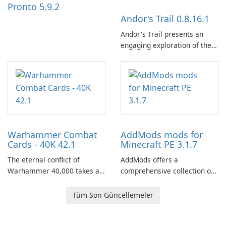
Pronto 5.9.2
Andor's Trail 0.8.16.1
Andor's Trail presents an
engaging exploration of the
fantasy world of Dhayavar,
centered around the pursuit
of your brother, Andor,
through a quest-driven
narrative inspired by classic
role-playing games.
Warhammer Combat
AddMods mods for
Cards - 40K 42.1
Minecraft PE 3.1.7
The eternal conflict of
AddMods offers a
Warhammer 40,000 takes a
comprehensive collection of
new turn in Warhammer
add-ons for Minecraft PE,
Combat Cards - 40K, a card
allowing you to enhance your
Tüm Son Güncellemeler
game featuring miniatures
gameplay with incredible
from Games Workshop's
mods and maps. With these