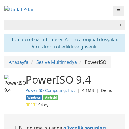
☰
Tüm ücretsiz indirmeler. Yalnızca orijinal dosyalar.
Virüs kontrol edildi ve güvenli.
Anasayfa
Ses ve Multimedya
PowerISO
PowerISO 9.4
PowerISO Computing, Inc.
❘
4,1MB
❘
Demo
Windows
Android
94
oy
Bu indirme, şu anda
güvenlik sorunları