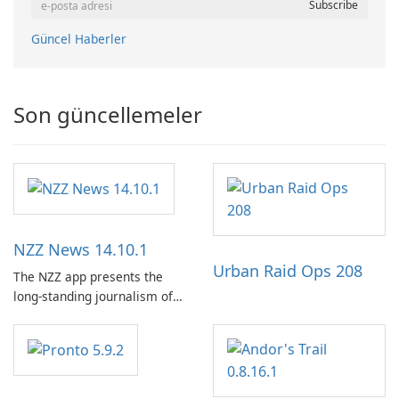
Güncel Haberler
Son güncellemeler
NZZ News 14.10.1
Urban Raid Ops 208
The NZZ app presents the
long-standing journalism of
the NZZ, rooted in
independence, open debate,
and a liberal outlook that
embraces diverse opinion.