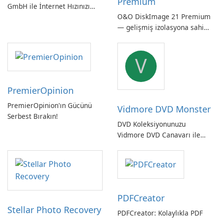
Premium
GmbH ile İnternet Hızınızı
O&O DiskImage 21 Premium
Kontrol Edin!
— gelişmiş izolasyona sahip
güçlü, Alman yapımı tam
sistem yedekleme
V
PremierOpinion
PremierOpinion'ın Gücünü
Vidmore DVD Monster
Serbest Bırakın!
DVD Koleksiyonunuzu
Vidmore DVD Canavarı ile
Açın
PDFCreator
Stellar Photo Recovery
PDFCreator: Kolaylıkla PDF