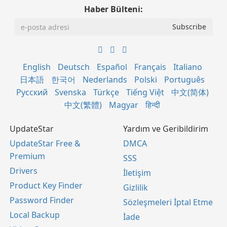
Haber Bülteni:
English
Deutsch
Español
Français
Italiano
日本語
한국어
Nederlands
Polski
Português
Русский
Svenska
Türkçe
Tiếng Việt
中文(简体)
中文(繁體)
Magyar
हिन्दी
UpdateStar
Yardım ve Geribildirim
UpdateStar Free &
DMCA
Premium
SSS
Drivers
İletişim
Product Key Finder
Gizlilik
Password Finder
Sözleşmeleri İptal Etme
Local Backup
İade